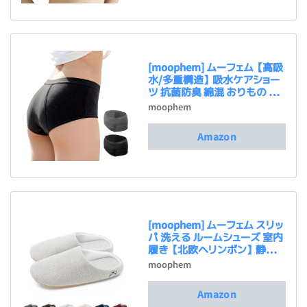
[moophem] ムーフェム 【高吸
水/多重構造】 吸水ケアショー
ツ 抗菌防臭 綿混 おりもの 深
め丈 安心サポート 日本基準検
moophem
査済 有害物質なし Airelle ブ
ラック M
Amazon
[moophem] ムーフェム スリッ
パ 洗える ルームシューズ 室内
履き 【北欧ヘリンボン】 静音
滑り止め 軽量 メンズ レディー
moophem
ス 来客用 オールシーズン S〜
3L
Amazon