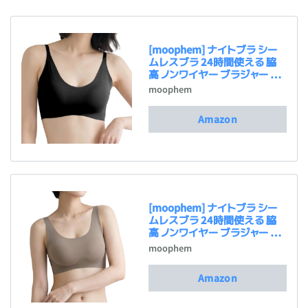
[moophem] ナイトブラ シー
ムレスブラ 24時間使える 脇
高 ノンワイヤー ブラジャー 締
め付けない 脇肉 楽 背中すっ
moophem
きり 響かない 伸縮 通気性 セ
ットアップ対応 Smooré （ス
Amazon
ムーレ） S
[moophem] ナイトブラ シー
ムレスブラ 24時間使える 脇
高 ノンワイヤー ブラジャー 締
め付けない 脇肉 楽 背中すっ
moophem
きり 響かない 伸縮 通気性 セ
ットアップ対応 Smooré （ス
Amazon
ムーレ） L