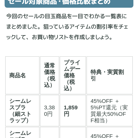
セール対象商品・価格比較まとめ
今回のセールの目玉商品を一目でわかる一覧表に
まとめました。狙っているアイテムの割引率をチェ
ックして、お買い物リストを作成しましょう。
プライ
通常
ムデー
価格
特典・実質割
商品名
価格
（税
引
（税
込）
込）
シームレ
45%OFF ＋
スブラ
3,38
1,859
5%PT還元（実
（細スト
0円
円
質最大50%OF
ラップ）
F相当）
シームレ
45%OFF ＋