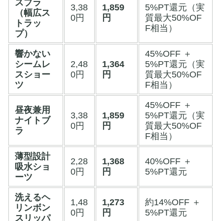
スブラ
3,38
1,859
5%PT還元（実
（幅広ス
0円
円
質最大50%OF
トラッ
F相当）
プ）
響かない
45%OFF ＋
シームレ
2,48
1,364
5%PT還元（実
スショー
0円
円
質最大50%OF
ツ
F相当）
45%OFF ＋
昼夜兼用
3,38
1,859
5%PT還元（実
ナイトブ
0円
円
質最大50%OF
ラ
F相当）
薄型設計
2,28
1,368
40%OFF ＋
吸水ショ
0円
円
5%PT還元
ーツ
洗えるヘ
1,48
1,273
約14%OFF ＋
リンボン
0円
円
5%PT還元
スリッパ