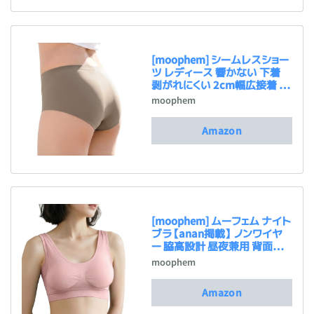
[moophem] シームレスショー
ツ レディース 響かない 下着
剥がれにくい 2cm幅広接着 締
め付けない パンツ 食い込まな
moophem
い ムレにくい クロッチ綿10
0% 伸縮 セットアップ対応 Sm
Amazon
ooré （スムーレ） S〜3L
[moophem] ムーフェム ナイト
ブラ【anan掲載】 ノンワイヤ
ー 脇高設計 昼夜兼用 背面着
圧 産後 授乳 マタニティ対応
moophem
快適 Nature ナチュレ ヌードピ
ンク L
Amazon